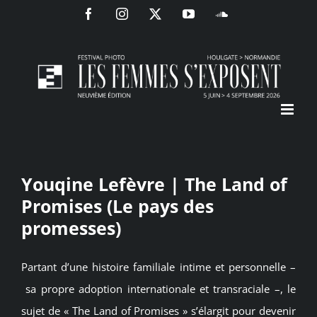
Passer
Facebook
Instagram
X
YouTube
SoundCloud
au
contenu
Youqine Lefèvre | The Land of
Promises (Le pays des
promesses)
Partant d’une histoire familiale intime et personnelle –
sa propre adoption internationale et transraciale –, le
sujet de « The Land of Promises » s’élargit pour devenir