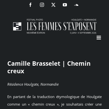
Passer
Facebook
Instagram
X
YouTube
SoundCloud
au
contenu
Camille Brasselet | Chemin
creux
Résidence Houlgate, Normandie
En partant de la traduction étymologique de Houlgate
comme un « chemin creux », je souhaitais créer une