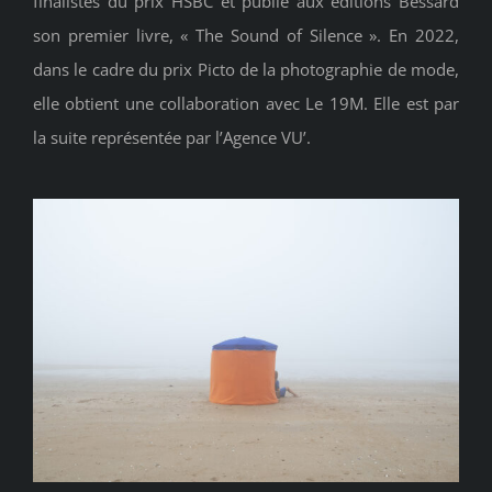
finalistes du prix HSBC et publie aux éditions Bessard
son premier livre, « The Sound of Silence ». En 2022,
dans le cadre du prix Picto de la photographie de mode,
elle obtient une collaboration avec Le 19M. Elle est par
la suite représentée par l’Agence VU’.