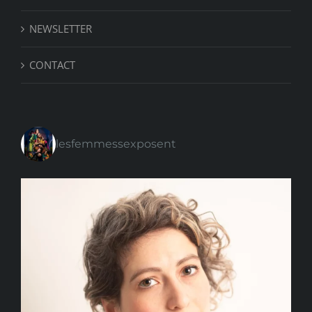
NEWSLETTER
CONTACT
lesfemmessexposent