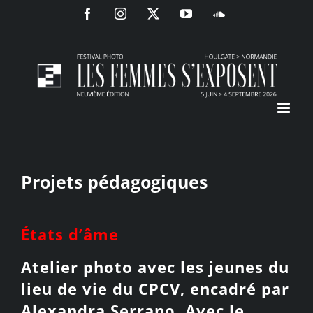
Passer
Facebook
Instagram
X
YouTube
SoundCloud
au
contenu
Projets pédagogiques
États d’âme
Atelier photo avec les jeunes du
lieu de vie du CPCV, encadré par
Alexandra Serrano. Avec le