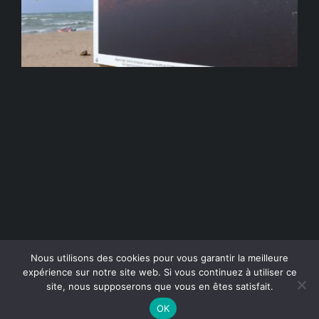
© Copyright 2018-2022 - Les femmes s'exposent |
Mentions
Nous utilisons des cookies pour vous garantir la meilleure
expérience sur notre site web. Si vous continuez à utiliser ce
légales
|
Données personnelles & Cookies
site, nous supposerons que vous en êtes satisfait.
Facebook
Instagram
X
YouTube
SoundCloud
OK