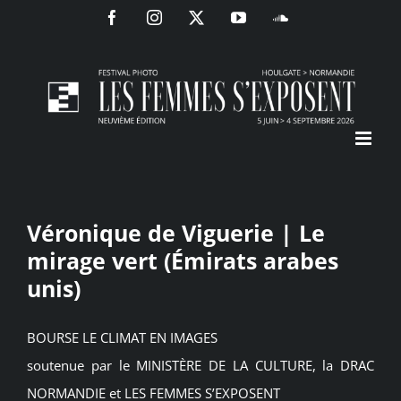
Passer
Facebook
Instagram
X
YouTube
SoundCloud
au
contenu
Véronique de Viguerie | Le
mirage vert (Émirats arabes
unis)
BOURSE LE CLIMAT EN IMAGES
soutenue par le MINISTÈRE DE LA CULTURE, la DRAC
NORMANDIE et LES FEMMES S’EXPOSENT