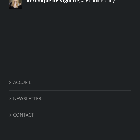
Véronique de Viguerie
,
© Benoit Pailley
ACCUEIL
NEWSLETTER
CONTACT