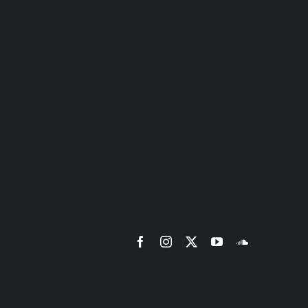
Facebook
Instagram
X
YouTube
SoundCloud